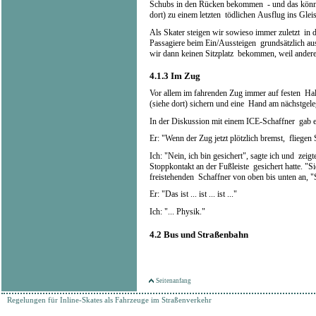
Schubs in den Rücken bekommen - und das könnt
dort) zu einem letzten tödlichen Ausflug ins Gleis
Als Skater steigen wir sowieso immer zuletzt in
Passagiere beim Ein/Aussteigen grundsätzlich au
wir dann keinen Sitzplatz bekommen, weil andere '
4.1.3
Im Zug
Vor allem im fahrenden Zug immer auf festen Ha
(siehe dort) sichern und eine Hand am nächstgele
In der Diskussion mit einem ICE-Schaffner gab e
Er: "Wenn der Zug jetzt plötzlich bremst, fliegen 
Ich: "Nein, ich bin gesichert", sagte ich und zeig
Stoppkontakt an der Fußleiste gesichert hatte. "S
freistehenden Schaffner von oben bis unten an, "S
Er: "Das ist ... ist ... ist ..."
Ich: "... Physik."
4.2
Bus und Straßenbahn
Seitenanfang
Regelungen für Inline-Skates als Fahrzeuge im Straßenverkehr