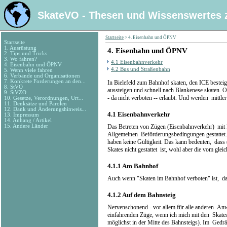
SkateVO - Thesen und Wissenswertes 
Startseite
>
4. Eisenbahn und ÖPNV
Startseite
1. Ausrüstung
4.
Eisenbahn und ÖPNV
2. Tips und Tricks
3. Wo fahren?
4.1 Eisenbahnverkehr
4. Eisenbahn und ÖPNV
4.2 Bus und Straßenbahn
5. Wenn viele fahren
6. Verbände und Organisationen
7. Konkrete Forderungen an den...
In Bielefeld zum Bahnhof skaten, den ICE beste
8. StVO
aussteigen und schnell nach Blankenese skaten. 
9. StVZO
- da nicht verboten -- erlaubt. Und werden mittle
10. Gesetze, Verordnungen, Urt...
11. Denksätze und Parolen
12. Dank und Änderungshinweis...
4.1
Eisenbahnverkehr
13. Impressum
14. Anhang / Artikel
15. Andere Länder
Das Betreten von Zügen (Eisenbahnverkehr) mit I
Allgemeinen Beförderungsbedingungen gestatte
haben keine Gültigkeit. Das kann bedeuten, dass
Skates nicht gestattet ist, wohl aber die vom gle
4.1.1
Am Bahnhof
Auch wenn "Skaten im Bahnhof verboten" ist, darf
4.1.2
Auf dem Bahnsteig
Nervenschonend - vor allem für alle anderen An
einfahrenden Züge, wenn ich mich mit den Skates 
möglichst in der Mitte des Bahnsteigs). Im Gedr