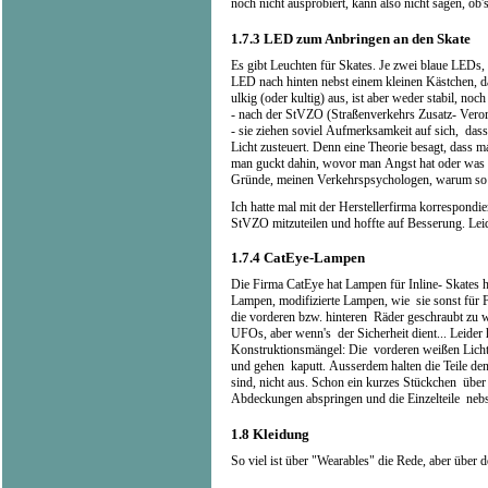
noch nicht ausprobiert, kann also nicht sagen, ob
1.7.3
LED zum Anbringen an den Skate
Es gibt Leuchten für Skates. Je zwei blaue LEDs, 
LED nach hinten nebst einem kleinen Kästchen, 
ulkig (oder kultig) aus, ist aber weder stabil, no
- nach der StVZO (Straßenverkehrs Zusatz- Veror
- sie ziehen soviel Aufmerksamkeit auf sich, dass
Licht zusteuert. Denn eine Theorie besagt, dass
man guckt dahin, wovor man Angst hat oder was 
Gründe, meinen Verkehrspsychologen, warum so v
Ich hatte mal mit der Herstellerfirma korrespondi
StVZO mitzuteilen und hoffte auf Besserung. Leid
1.7.4
CatEye-Lampen
Die Firma CatEye hat Lampen für Inline- Skates h
Lampen, modifizierte Lampen, wie sie sonst für 
die vorderen bzw. hinteren Räder geschraubt zu
UFOs, aber wenn's der Sicherheit dient... Leider
Konstruktionsmängel: Die vorderen weißen Licht
und gehen kaputt. Ausserdem halten die Teile de
sind, nicht aus. Schon ein kurzes Stückchen über 
Abdeckungen abspringen und die Einzelteile nebst
1.8
Kleidung
So viel ist über "Wearables" die Rede, aber über d