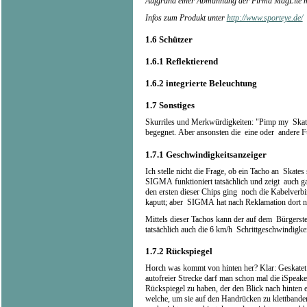
Aufgrund einer Abmahnung der Firma MagLite mu
Infos zum Produkt unter
http://www.sporteye.de/
1.6
Schützer
1.6.1
Reflektierend
1.6.2
integrierte Beleuchtung
1.7
Sonstiges
Skurriles und Merkwürdigkeiten: "Pimp my Skate
begegnet. Aber ansonsten die eine oder andere 
1.7.1
Geschwindigkeitsanzeiger
Ich stelle nicht die Frage, ob ein Tacho an Skates
SIGMA funktioniert tatsächlich und zeigt auch ga
den ersten dieser Chips ging noch die Kabelve
kaputt; aber SIGMA hat nach Reklamation dort n
Mittels dieser Tachos kann der auf dem Bürgerstei
tatsächlich auch die 6 km/h Schrittgeschwindigkei
1.7.2
Rückspiegel
Horch was kommt von hinten her? Klar: Geskatet 
autofreier Strecke darf man schon mal die iSpeake
Rückspiegel zu haben, der den Blick nach hinten er
welche, um sie auf den Handrücken zu klettbande