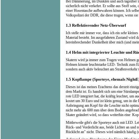
Bei Dämmerung, im Dunklen und auch tagsüber ist 
sicherlich nicht verkehrt. Er sollte aus Stoff sein
einer Hosentasche aufbewahren können. Ich selber 
Volkspolizei der DDR, die diese trugen, wenn sie
1.3
Reflektierender Netz-Überwurf
Ich stelle mir immer vor, dass ich ein sehr kleine
Material besteht. Im ausgefalteten Zustand wird d
hereinbrechender Dunkelheit über mich (und mei
1.4
Helm mit integrierter Leuchte und Rüc
Skatern wird ja immer zum Tragen von Helmen ge
Helmen könnte leuchtstarke LED- Technik zum Ei
sondern auch aktiv beleuchtet am Straßenverkehr
1.5
Kopflampe (Sporteye, ehemals NightE
Dieses ist das meines Erachtens das derzeit einzig
dem Markt ist. Es handelt sich um eine Stirnlamp
rote LED integriert hat, die kräftig leuchtet, um
kostet um 30 Euro und ist klein genug, um in die
Anbringung am Kopf für die Leuchte nicht optima
nicht mehr als 600 mm über dem Boden angebracht 
Skater geändert wird, so dass weiterhin eine Ko
Mittlerweile gibt's die Sporteye auch mit LED. Lei
Rück- und Vorderlicht aus, beide Lichter an und n
Rücklicht an" nicht. Dieses wird nämlich häufig (