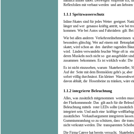
nämlich immer dabei. Deswegen empfehle ich, das
Reflexfolien mit verbaut werden und am liebsten 
1.1.1
Spritzwasserschutz
Inline-Skates sind für jedes Wetter geeignet. Na
länger und wer genauso kräftig antritt, wie bei t
kommen. Wie bei Autos und Fahrrädern gilt: Bei R
Wie bei allen anderen Verkehrsteilnehmerinnen u
besonders glitschig. Wer auf einem mit Betonplatt
skatet, wird schon an den darüber ragenden Bäu
wird. Linden verwandeln feuchte Wege oft in ei
deren Muskeln noch nicht so gut ausgebildet sin
zusammen bekommen. Es ist wirklich wahr: Die Füß
Es ist nicht einzusehen, warum Skatehersteller, S
Auf der Seite mit dem Bremsklotz geht's ja; aber
sofort völlig durchnässt. Ein kleiner Wasserabw
davon abhält, die Hosenbeine zu tränken, wäre e
1.1.2
integrierte Beleuchtung
Alles, was zusätzlich mitgenommen werden muss, 
der Flurkommmode. Das gilt auch für die Beleuc
Beleuchtung mittels roter LEDs sollte (zusätzlich
integriert sein. Und auch eine kräftige weißfarbi
zusätzliches Verkaufsargument integrieren lassen
Gummiumrandung so zu schützen, dass die trans
nicht verkratzt werden. Die transparenten Schei
Die Firma Cateye hat bereits versucht, Skatebele