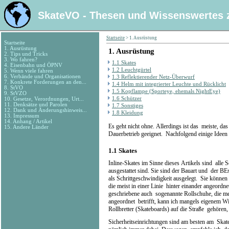
SkateVO - Thesen und Wissenswertes 
Startseite
>
1. Ausrüstung
Startseite
1. Ausrüstung
1.
Ausrüstung
2. Tips und Tricks
3. Wo fahren?
1.1 Skates
4. Eisenbahn und ÖPNV
1.2 Leuchtgürtel
5. Wenn viele fahren
6. Verbände und Organisationen
1.3 Reflektierender Netz-Überwurf
7. Konkrete Forderungen an den...
1.4 Helm mit integrierter Leuchte und Rücklicht
8. StVO
1.5 Kopflampe (Sporteye, ehemals NightEye)
9. StVZO
1.6 Schützer
10. Gesetze, Verordnungen, Urt...
11. Denksätze und Parolen
1.7 Sonstiges
12. Dank und Änderungshinweis...
1.8 Kleidung
13. Impressum
14. Anhang / Artikel
Es geht nicht ohne. Allerdings ist das meiste, da
15. Andere Länder
Dauerbetrieb geeignet. Nachfolgend einige Idee
1.1
Skates
Inline-Skates im Sinne dieses Artikels sind alle
ausgestattet sind. Sie sind der Bauart und der 
als Schrittgeschwindigkeit ausgelegt. Sie können 
die meist in einer Linie hinter einander angeordnet
geschriebene auch sogenannte Rollschuhe, die me
angeordnet betrifft, kann ich mangels eigenem W
Rollbretter (Skateboards) auf die Straße gehören
Sicherheitseinrichtungen sind am besten am Ska