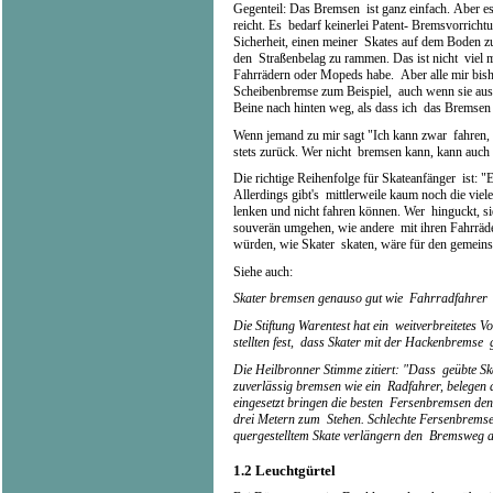
Gegenteil: Das Bremsen ist ganz einfach. Aber e
reicht. Es bedarf keinerlei Patent- Bremsvorrich
Sicherheit, einen meiner Skates auf dem Boden 
den Straßenbelag zu rammen. Das ist nicht viel
Fahrrädern oder Mopeds habe. Aber alle mir bish
Scheibenbremse zum Beispiel, auch wenn sie aus 
Beine nach hinten weg, als dass ich das Bremsen
Wenn jemand zu mir sagt "Ich kann zwar fahren, 
stets zurück. Wer nicht bremsen kann, kann auch 
Die richtige Reihenfolge für Skateanfänger ist: "
Allerdings gibt's mittlerweile kaum noch die viel
lenken und nicht fahren können. Wer hinguckt, si
souverän umgehen, wie andere mit ihren Fahrräd
würden, wie Skater skaten, wäre für den gemei
Siehe auch:
Skater bremsen genauso gut wie Fahrradfahrer
Die Stiftung Warentest hat ein weitverbreitetes V
stellten fest, dass Skater mit der Hackenbremse
Die Heilbronner Stimme zitiert: "Dass geübte S
zuverlässig bremsen wie ein Radfahrer, belegen 
eingesetzt bringen die besten Fersenbremsen de
drei Metern zum Stehen. Schlechte Fersenbremse
quergestelltem Skate verlängern den Bremsweg au
1.2
Leuchtgürtel