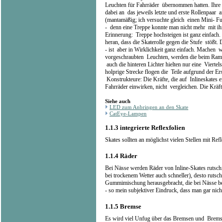
Leuchten für Fahrräder übernommen hatten. Ihre 
dabei an das jeweils letzte und erste Rollenpaar
(mantamäßig; ich versuchte gleich einen Mini- Fu
- denn eine Treppe konnte man nicht mehr mit ih
Erinnerung: Treppe hochsteigen ist ganz einfach.
heran, dass die Skaterolle gegen die Stufe stößt.
- ist aber in Wirklichkeit ganz einfach. Machen w
vorgeschraubten Leuchten, werden die beim Ramm
auch die hinteren Lichter hielten nur eine Viert
holprige Strecke flogen die Teile aufgrund der E
Konstrukteure: Die Kräfte, die auf Inlineskates e
Fahrräder einwirken, nicht vergleichen. Die Kräf
Siehe auch
LED zum Anbringen an den Skate
CatEye-Lampen
1.1.3
integrierte Reflexfolien
Skates sollten an möglichst vielen Stellen mit Refl
1.1.4
Räder
Bei Nässe werden Räder von Inline-Skates rutschig
bei trockenem Wetter auch schneller), desto rutsc
Gummimischung herausgebracht, die bei Nässe bess
- so mein subjektiver Eindruck, dass man gar nic
1.1.5
Bremse
Es wird viel Unfug über das Bremsen und Bremse