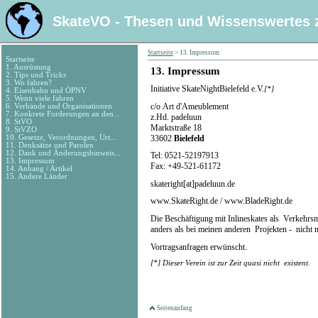
SkateVO - Thesen und Wissenswertes 
Startseite
>
13. Impressum
Startseite
1. Ausrüstung
13.
Impressum
2. Tips und Tricks
3. Wo fahren?
Initiative SkateNightBielefeld e.V.
[*]
4. Eisenbahn und ÖPNV
5. Wenn viele fahren
c/o Art d'Ameublement
6. Verbände und Organisationen
7. Konkrete Forderungen an den...
z.Hd. padeluun
8. StVO
Marktstraße 18
9. StVZO
33602
Bielefeld
10. Gesetze, Verordnungen, Urt...
11. Denksätze und Parolen
12. Dank und Änderungshinweis...
Tel: 0521-52197913
13. Impressum
Fax: +49-521-61172
14. Anhang / Artikel
15. Andere Länder
skateright[at]padeluun.de
www.SkateRight.de / www.BladeRight.de
Die Beschäftigung mit Inlineskates als Verkehrsmi
anders als bei meinen anderen Projekten - nicht m
Vortragsanfragen erwünscht.
[*] Dieser Verein ist zur Zeit quasi nicht existent.
Seitenanfang